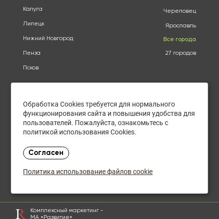
Калуга
Череповец
Липецк
Ярославль
Нижний Новгород
Все города
Пенза
27 городов
Псков
Оплата
О КОМПАНИИ
Доставка
АДРЕСА
Обработка Cookies требуется для нормального
Конфиденциальность
КАТАЛОГ
функционирования сайта и повышения удобства для
Политика использования
БРЕНДЫ
файлов cookie
пользователей. Пожалуйста, ознакомьтесь с
АКЦИИ
политикой использования Cookies.
Согласие на обработку
КУПИТЬ ОПТОМ
персональных данных
ОТЗЫВЫ
Политика в отношении
Согласен
обработки персональных
КОНТАКТЫ
данных
Политика использование файлов cookie
Закупки оптом
Комплексный маркетинг -
МА «Развитие»