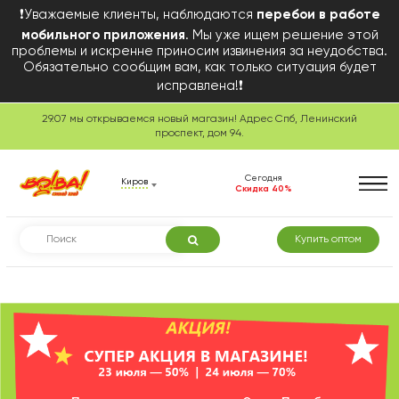
❗Уважаемые клиенты, наблюдаются
перебои в работе
мобильного приложения
. Мы уже ищем решение этой
проблемы и искренне приносим извинения за неудобства.
Обязательно сообщим вам, как только ситуация будет
исправлена!❗
29.07 мы открываемся новый магазин! Адрес Спб, Ленинский
Сегодня в розничной
проспект, дом 94.
торговле
Сегодня
Киров
Скидка 40%
Купить оптом
Смотреть товары