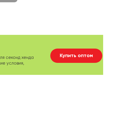
Купить оптом
ля секонд хенда
ие условия,