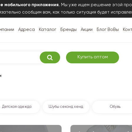
те мобильного приложения
. Мы уже ищем решение этой про
зательно сообщим вам, как только ситуация будет исправле
мпании
Адреса
Каталог
Бренды
Акции
Блог ВоВы
Кон
Купить оптом
и
Детская одежда
Шубы секонд хенд
Обувь