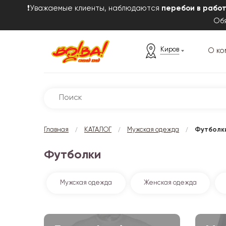
❗Уважаемые клиенты, наблюдаются
перебои в рабо
Обя
Киров
О ко
/
/
/
Главная
КАТАЛОГ
Мужская одежда
Футболк
Футболки
Мужская одежда
Женская одежда