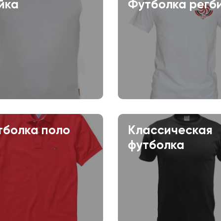
йка
Футболка регб
тболка поло
Классическая
футболка