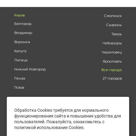
Киров
Смоленск
Белгород
Сызрань
Владимир
Тверь
Воронеж
Чебоксары
Калуга
Череповец
Липецк
Ярославль
Нижний Новгород
Все города
Пенза
27 городов
Псков
Оплата
О КОМПАНИИ
Доставка
АДРЕСА
Обработка Cookies требуется для нормального
Конфиденциальность
КАТАЛОГ
функционирования сайта и повышения удобства для
Политика использования
БРЕНДЫ
файлов cookie
пользователей. Пожалуйста, ознакомьтесь с
АКЦИИ
политикой использования Cookies.
Согласие на обработку
КУПИТЬ ОПТОМ
персональных данных