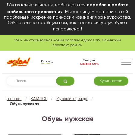
❗Уважаемые клиенты, наблюдаются
перебои в работе
мобильного приложения
. Мы уже ищем решение этой
проблемы и искренне приносим извинения за неудобства.
Обязательно сообщим вам, как только ситуация будет
исправлена!❗
29.07 мы открываемся новый магазин! Адрес Спб, Ленинский
проспект, дом 94.
Сегодня
Киров
Скидка 50%
Купить оптом
/
/
/
Главная
КАТАЛОГ
Мужская одежда
Обувь мужская
Обувь мужская