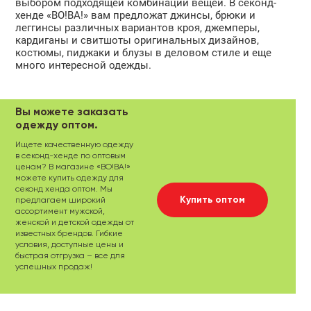
выбором подходящей комбинации вещей. В секонд-
хенде «ВО!ВА!» вам предложат джинсы, брюки и
леггинсы различных вариантов кроя, джемперы,
кардиганы и свитшоты оригинальных дизайнов,
костюмы, пиджаки и блузы в деловом стиле и еще
много интересной одежды.
Вы можете заказать
одежду оптом.
Ищете качественную одежду
в секонд-хенде по оптовым
ценам? В магазине «ВО!ВА!»
можете купить одежду для
секонд хенда оптом. Мы
Купить оптом
предлагаем широкий
ассортимент мужской,
женской и детской одежды от
известных брендов. Гибкие
условия, доступные цены и
быстрая отгрузка – все для
успешных продаж!