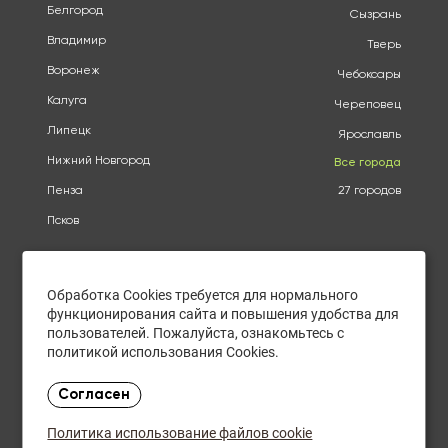
Белгород
Сызрань
Владимир
Тверь
Воронеж
Чебоксары
Калуга
Череповец
Липецк
Ярославль
Нижний Новгород
Все города
Пенза
27 городов
Псков
Оплата
О КОМПАНИИ
Доставка
АДРЕСА
Обработка Cookies требуется для нормального
Конфиденциальность
КАТАЛОГ
функционирования сайта и повышения удобства для
Политика использования
БРЕНДЫ
файлов cookie
пользователей. Пожалуйста, ознакомьтесь с
АКЦИИ
политикой использования Cookies.
Согласие на обработку
КУПИТЬ ОПТОМ
персональных данных
ОТЗЫВЫ
Политика в отношении
Согласен
обработки персональных
КОНТАКТЫ
данных
Политика использование файлов cookie